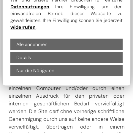
(Verbraucherstreitbeilegungsgesetz)
Datennutzungen
Ihre Einwilligung, um den
Wir sind weder verpflichtet noch bereit an
einwandfreien Betrieb dieser Webseite zu
Streitschlichtungsverfahren bei einer
gewährleisten. Ihre Einwilligung können Sie jederzeit
Verbraucherschlichtungsstelle teilzunehmen.
widerrufen
.
Copyright ©
Alle annehmen
Diese Website ist durch Copyright, Rechte an
geistigem Eigentum und allen anderen
Details
entsprechenden Rechten geschützt. Die Site
Nur die Nötigsten
wird von uns veröffentlicht und darf nur durch
Herunterladen und Anzeigen auf einem
einzelnen Computer und/oder durch einen
einzelnen Ausdruck für den privaten oder
internen geschäftlichen Bedarf vervielfältigt
werden. Die Site darf ohne vorherige schriftliche
Genehmigung durch uns auf keine andere Weise
vervielfältigt, übertragen oder in einem