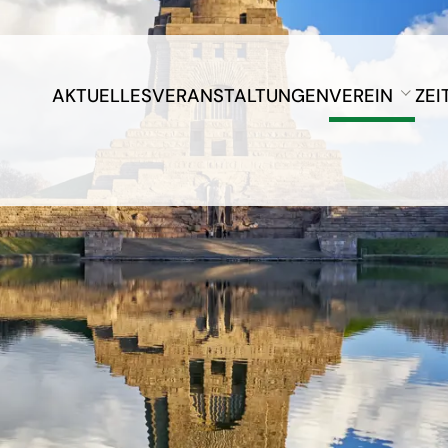
AKTUELLES
VERANSTALTUNGEN
VEREIN
ZEI
Präsidium
BV Chemnitz
BV Dresden
BV Leipzig
BV Oberlausitz
BV Vogtland