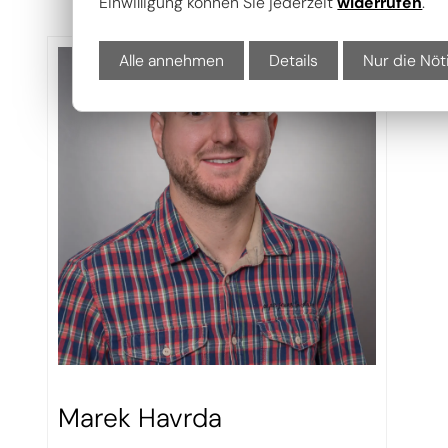
Einwilligung können Sie jederzeit
widerrufen
.
Alle annehmen
Details
Nur die Nöt
Marek Havrda